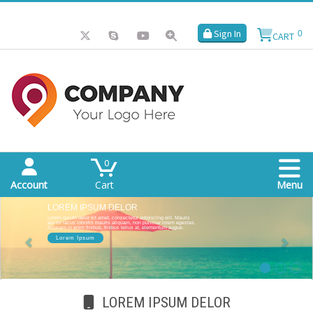
Sign In
0
CART
Search
0
Account
Cart
Menu
LOREM IPSUM DELOR
Lorem ipsum delor sit amet, consectetur adipiscing elit. Mauris
auctor lacus lobortis mauris aliquam, non pulvinar lorem egestas.
Aliquam in enim finibus, finibus tellus at, elementum augue.
Lorem Ipsum
LOREM IPSUM DELOR